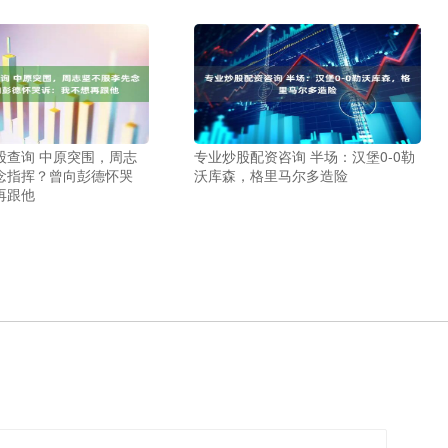
股查询 中原突围，周志
专业炒股配资咨询 半场：汉堡0-0勒
念指挥？曾向彭德怀哭
沃库森，格里马尔多造险
再跟他