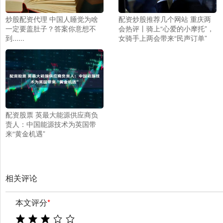
炒股配资代理 中国人睡觉为啥
配资炒股推荐几个网站 重庆两
一定要盖肚子？答案你意想不
会热评丨骑上“心爱的小摩托”，
到......
女骑手上两会带来“民声订单”
配资股票 英最大能源供应商负
责人：中国能源技术为英国带
来“黄金机遇”
相关评论
本文评分
*