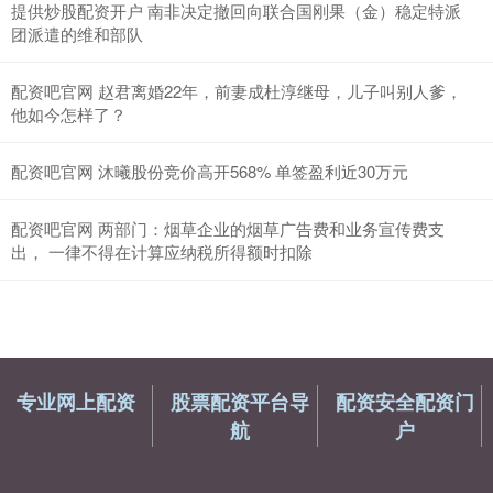
提供炒股配资开户 南非决定撤回向联合国刚果（金）稳定特派
团派遣的维和部队
配资吧官网 赵君离婚22年，前妻成杜淳继母，儿子叫别人爹，
他如今怎样了？
配资吧官网 沐曦股份竞价高开568% 单签盈利近30万元
配资吧官网 两部门：烟草企业的烟草广告费和业务宣传费支
出， 一律不得在计算应纳税所得额时扣除
专业网上配资
股票配资平台导
配资安全配资门
航
户