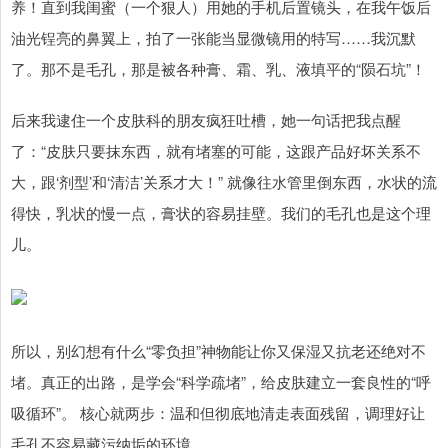
养！直到我闺蜜（一个狠人）用她的手机后置镜头，在我午饭后
油光锃亮的鼻翼上，拍了一张能当显微镜用的特写……我沉默
了。那不是毛孔，那是被各种膏、霜、乳、液填平的“陨石坑”！
后来我逮住一个皮肤科的朋友疯狂吐槽，她一句话把我点醒
了：“皮肤只要抹东西，就有堵塞的可能，这跟产品好坏关系不
大，跟‘剂型’和‘清洁’关系才大！” 就像往水管里倒东西，水状的流
得快，乳状的慢一点，膏状的容易挂壁。我们的毛孔也是这个理
儿。
所以，别幻想有什么“零负担”神物能让你又保湿又抗老还绝对不
堵。真正的出路，是学会“科学疏堵”，给皮肤建立一套良性的“呼
吸循环”。 核心就两步：温和但彻底地清走表面残留，调理好让
毛孔不容易藏污纳垢的环境。