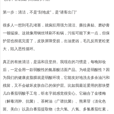
第一步：清洁，不是“刮地皮”，是“请客出门”
很多人一想到毛孔堵塞，就疯狂用强力清洁、撕拉鼻贴、磨砂膏
一顿猛操。这就像用钢丝球刷不粘锅，污垢可能下来一点，但保
护层也彻底完蛋了，皮肤屏障受损，出油更凶，毛孔反而更松更
大，陷入恶性循环。
真正的有效清洁，是温和且坚持。我现在的习惯是，每晚卸妆
后，一定会用一款弱酸性的氨基酸洁面产品。为啥是弱酸性？因
为我们的健康皮脂膜就是弱酸环境，它能友好地洗去多余油污和
残留，又不会破坏皮肤自己的保护层。比如我最近爱用的那块婴
儿白番茄弱酸手工皂，听名字就感觉很安心。它融合了金缕梅
（解毒消肿、抗菌）、茶树油（广谱抗菌）、熊果苷（淡化色
斑、美白）以及白番茄提取物（含六氢、八氢、多氯番茄红素，