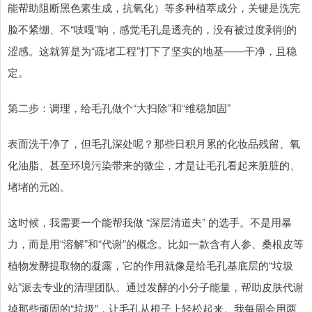
能帮助阻断黑色素生成，抗氧化）等多种植萃成分，关键是洗完
脸不紧绷、不“吱嘎”响，感觉毛孔是透亮的，没有被过度剥削的
涩感。这就算是为“疏堵工程”打下了坚实的地基——干净，且稳
定。
第二步：调理，给毛孔做个“大扫除”和“维稳加固”
表面洗干净了，但毛孔深处呢？那些日积月累的化妆品残留、氧
化油脂、甚至环境污染带来的微尘，才是让毛孔看起来脏脏的、
堵堵的元凶。
这时候，我需要一个能帮我做 “深层清道夫” 的选手。不是用暴
力，而是用“溶解”和“代谢”的概念。比如一款含有人参、桑根皮等
植物发酵提取物的凝露，它的作用就像是给毛孔基底层的“垃圾
站”派去专业的清理团队。通过发酵的小分子能量，帮助皮肤代谢
掉那些顽固的“垃圾”，让毛孔从根子上轻松起来。我每周会用两