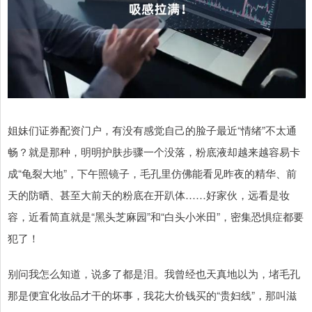
姐妹们证券配资门户，有没有感觉自己的脸子最近“情绪”不太通
畅？就是那种，明明护肤步骤一个没落，粉底液却越来越容易卡
成“龟裂大地”，下午照镜子，毛孔里仿佛能看见昨夜的精华、前
天的防晒、甚至大前天的粉底在开趴体……好家伙，远看是妆
容，近看简直就是“黑头芝麻园”和“白头小米田”，密集恐惧症都要
犯了！
别问我怎么知道，说多了都是泪。我曾经也天真地以为，堵毛孔
那是便宜化妆品才干的坏事，我花大价钱买的“贵妇线”，那叫滋