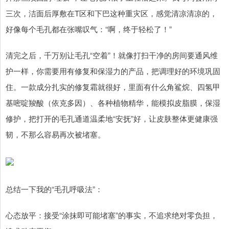
三次，洁面后厚敷在T区和下巴这种重灾区，感觉清凉清凉的，
好像每个毛孔都在张嘴叹气：“啊，终于轻松了！”
清完之后，千万别让毛孔“空着”！就像打扫干净的房间要通风维
护一样，你需要用有修复和保湿力的产品，把调理好的环境巩固
住。一款成分扎实的修复霜就很好，里面有什么角鲨烷、四氢甲
基嘧啶羧酸（依克多因）、各种植物精华，能模拟皮脂膜，保湿
修护，把打开的毛孔通道温柔地“安抚”好，让皮肤整体更健康强
韧，不那么容易再次被堵塞。
总结一下我的“毛孔呼吸法”：
心态放平：接受“涂抹即可能堵塞”的事实，不追求绝对零负担，